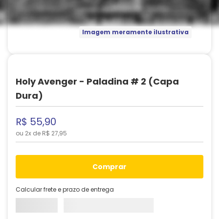
Imagem meramente ilustrativa
Holy Avenger - Paladina # 2 (Capa
Dura)
R$
55
,
90
ou
2
x de
R$
27
,
95
comprar
Calcular frete e prazo de entrega