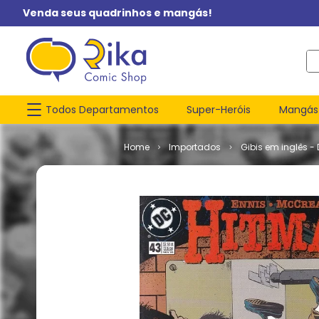
Venda seus quadrinhos e mangás!
O q
Todos Departamentos
Super-Heróis
Mangás
Importados
Gibis em inglês -