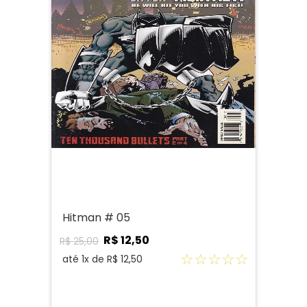
Hitman # 05
R$
12
,
50
R$
25
,
00
☆
☆
☆
☆
☆
até
1
x de
R$
12
,
50