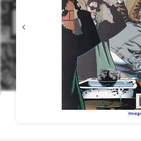
Image