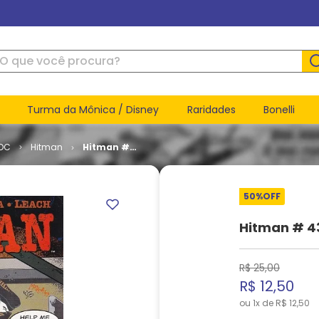
ue você procura?
Turma da Mônica / Disney
Raridades
Bonelli
 DC
Hitman
Hitman #
43
50%
OFF
Hitman # 4
R$
25
,
00
R$
12
,
50
ou
1
x de
R$
12
,
50