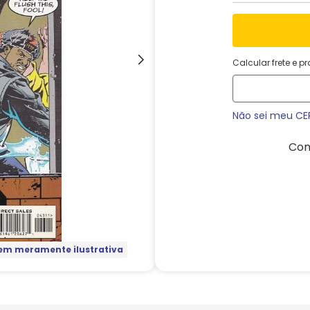
Calcular frete e p
Não sei meu CE
Com
m meramente ilustrativa