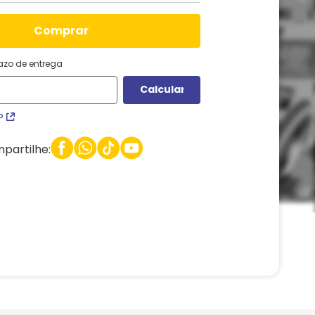
comprar
razo de entrega
P
partilhe: