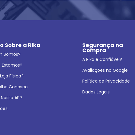
o Sobre a Rika
Segurança na 
Compra
m Somos?
A Rika é Confiável?
 Estamos?
Avaliações no Google
oja Física?
Política de Privacidade
alhe Conosco
Dados Legais
 Nosso APP
ões