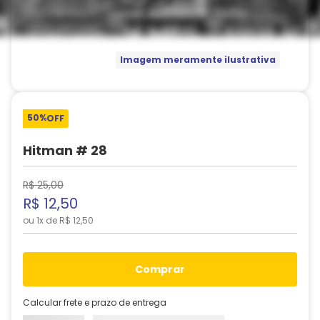
Imagem meramente ilustrativa
50%
OFF
Hitman # 28
R$
25
,
00
R$
12
,
50
ou
1
x de
R$
12
,
50
comprar
Calcular frete e prazo de entrega