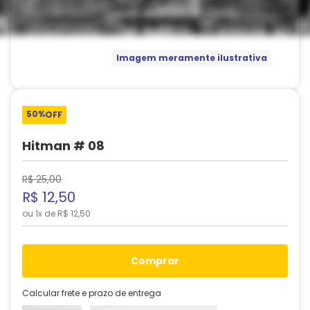
Imagem meramente ilustrativa
50%
OFF
Hitman # 08
R$
25
,
00
R$
12
,
50
ou
1
x de
R$
12
,
50
comprar
Calcular frete e prazo de entrega