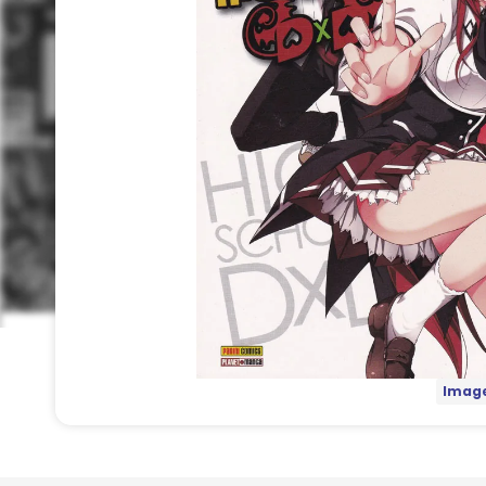
Image