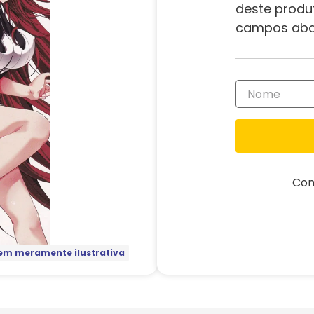
deste produ
campos aba
Com
m meramente ilustrativa