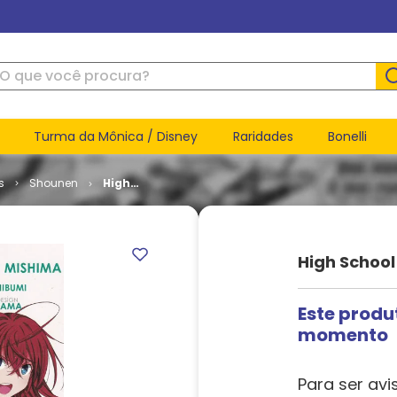
ue você procura?
Turma da Mônica / Disney
Raridades
Bonelli
s
Shounen
High
School
DxD # 08
High School
Este produ
momento
Para ser avi