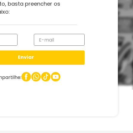
to, basta preencher os
ixo:
Enviar
partilhe: