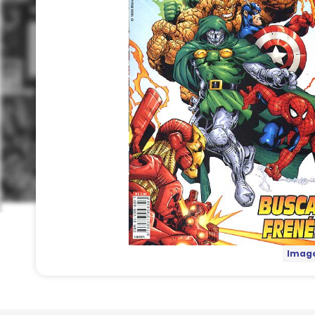
Image