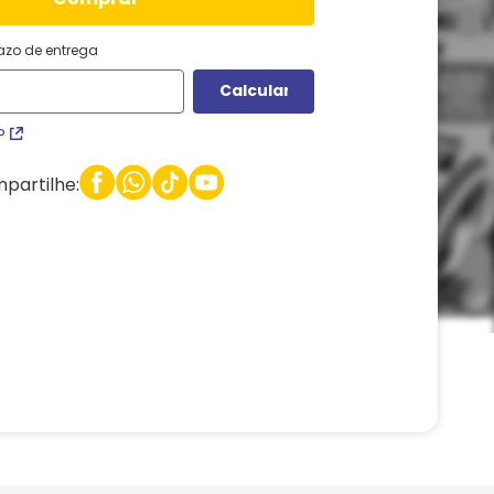
razo de entrega
P
partilhe: