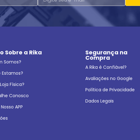
o Sobre a Rika
Segurança na 
Compra
m Somos?
A Rika é Confiável?
 Estamos?
Avaliações no Google
oja Física?
Política de Privacidade
alhe Conosco
Dados Legais
 Nosso APP
ões