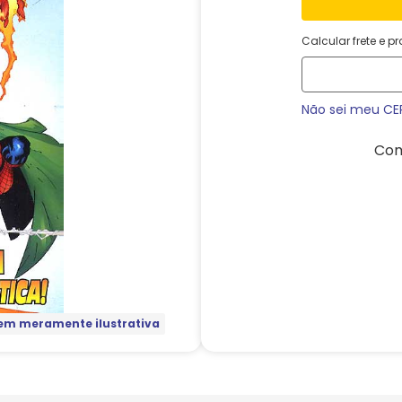
Calcular frete e p
Não sei meu CE
Com
m meramente ilustrativa