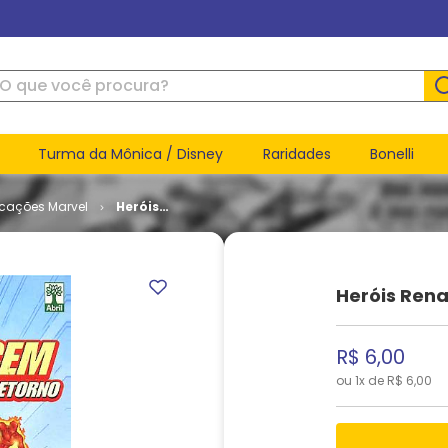
ue você procura?
Turma da Mônica / Disney
Raridades
Bonelli
icações Marvel
Heróis
Renascem
- O
Retorno #
3
Heróis Rena
R$
6
,
00
ou
1
x de
R$
6
,
00