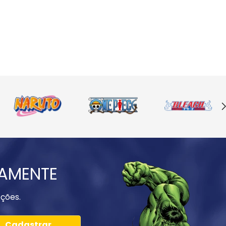
IAMENTE
ções.
Cadastrar