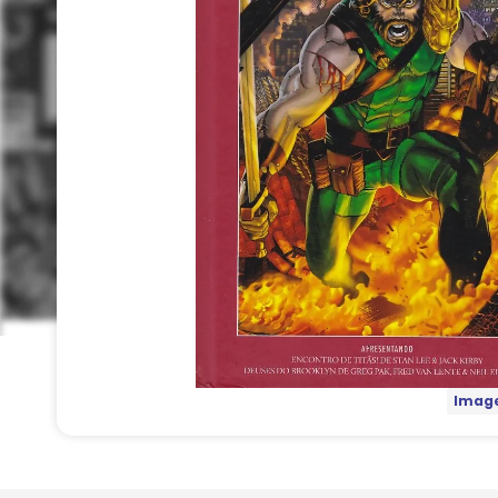
Image