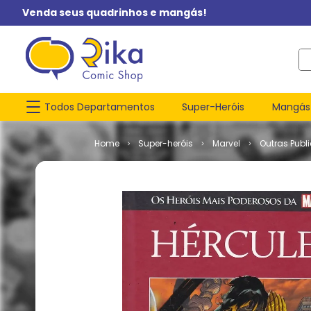
Venda seus quadrinhos e mangás!
O q
Todos Departamentos
Super-Heróis
Mangás
Super-heróis
Marvel
Outras Publ