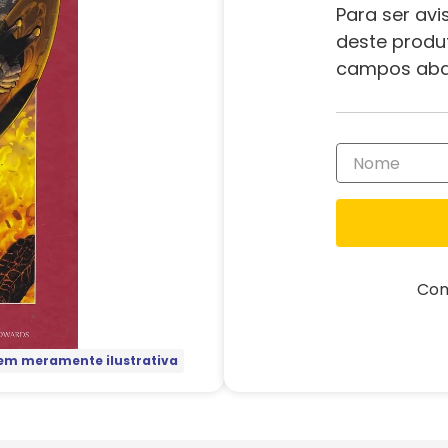
Para ser avi
deste produ
campos aba
Com
m meramente ilustrativa