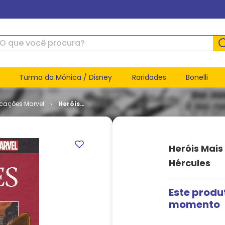
ue você procura?
Turma da Mônica / Disney
Raridades
Bonelli
icações Marvel
Heróis
Mais
Poderosos
da Marvel
# 046 -
Heróis Mais
Hércules
Hércules
Este produ
momento