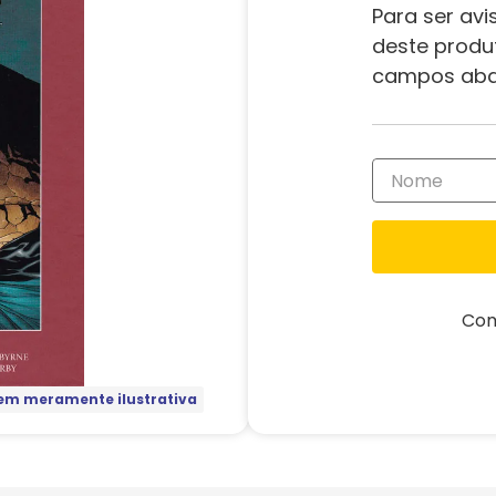
Para ser avi
deste produ
campos aba
Com
m meramente ilustrativa