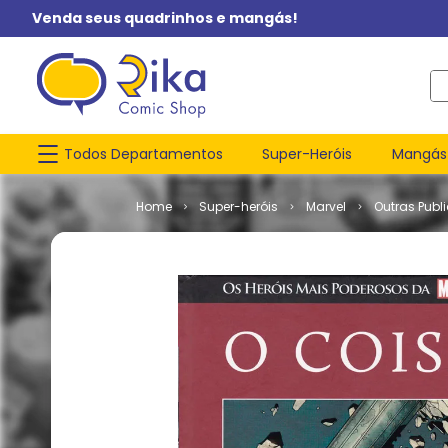
Venda seus quadrinhos e mangás!
O q
Todos Departamentos
Super-Heróis
Mangás
Super-heróis
Marvel
Outras Publ