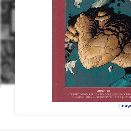
Image