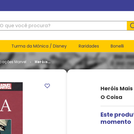
ue você procura?
Turma da Mônica / Disney
Raridades
Bonelli
icações Marvel
Heróis
Mais
Poderosos
da Marvel
# 032 - O
Heróis Mais
Coisa
O Coisa
Este produ
momento