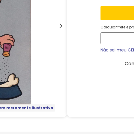
Calcular frete e p
Não sei meu CE
Com
m meramente ilustrativa