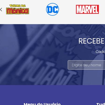
RECEBE
Cada
Menu do Usuário
Tud