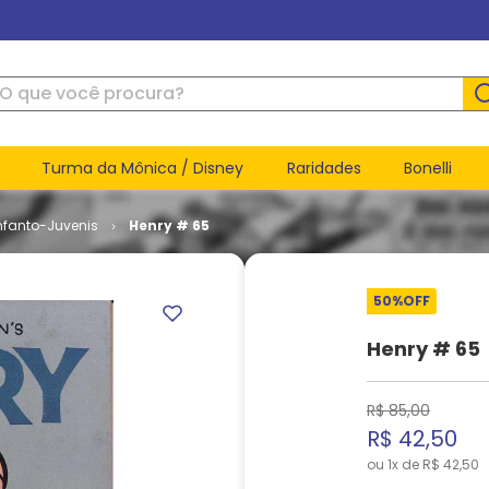
ue você procura?
Turma da Mônica / Disney
Raridades
Bonelli
nfanto-Juvenis
Henry # 65
50%
OFF
Henry # 65
R$
85
,
00
R$
42
,
50
ou
1
x de
R$
42
,
50