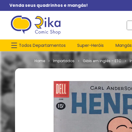
Venda seus quadrinhos e mangás!
O q
Todos Departamentos
Super-Heróis
Mangás
Importados
Gibis em inglês – ETC
I