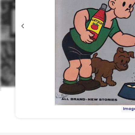
Image