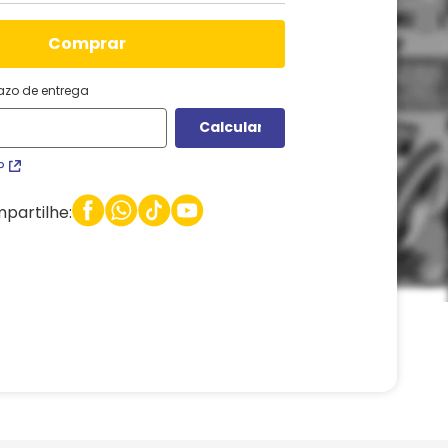
comprar
razo de entrega
P
partilhe: