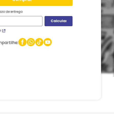
razo de entrega
P
partilhe: