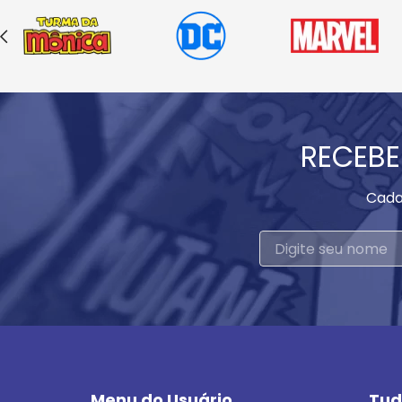
RECEBE
Cada
Menu do Usuário
Tud