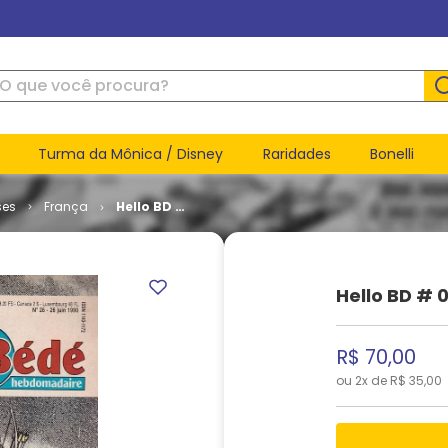
ue você procura?
Turma da Mônica / Disney
Raridades
Bonelli
ses
França
Hello BD #
040
Hello BD # 
R$
70
,
00
ou
2
x de
R$
35
,
00