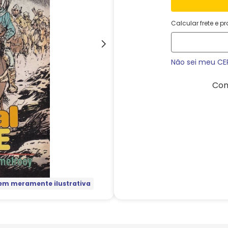
Calcular frete e p
Não sei meu CE
Com
m meramente ilustrativa