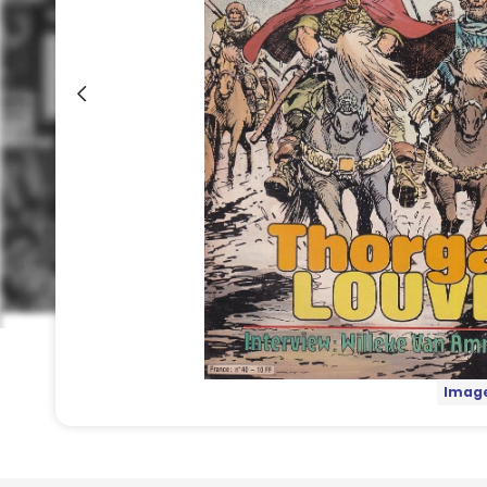
Image