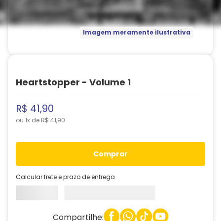
Imagem meramente ilustrativa
Heartstopper - Volume 1
R$
41
,
90
ou
1
x de
R$
41
,
90
comprar
Calcular frete e prazo de entrega
Compartilhe: