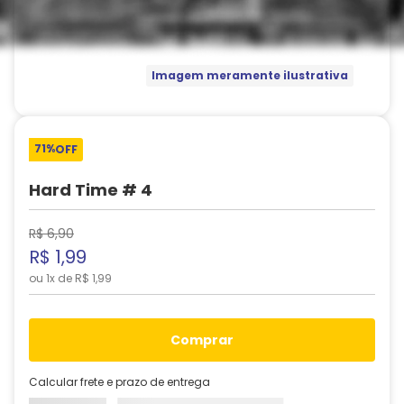
Imagem meramente ilustrativa
71%
OFF
Hard Time # 4
R$
6
,
90
R$
1
,
99
ou
1
x de
R$
1
,
99
comprar
Calcular frete e prazo de entrega