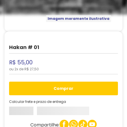
Imagem meramente ilustrativa
Hakan # 01
R$
55
,
00
ou
2
x de
R$
27
,
50
comprar
Calcular frete e prazo de entrega
Compartilhe: