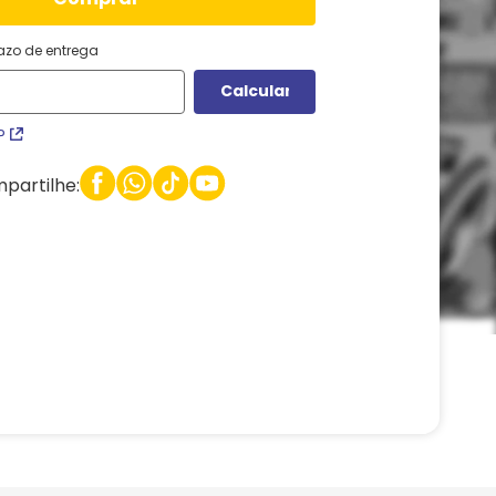
razo de entrega
P
partilhe: