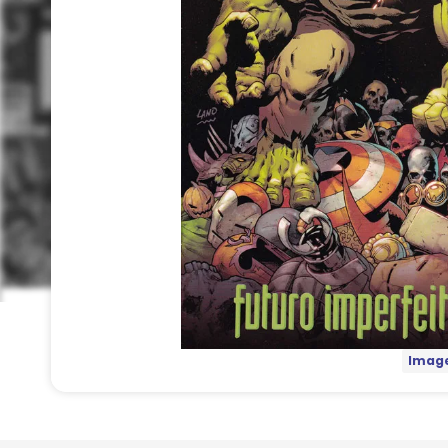
Image