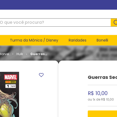
ue você procura?
Turma da Mônica / Disney
Raridades
Bonelli
Marvel
Hulk
Guerras
Secretas -
Futuro
Imperfeito
Guerras Sec
R$
10
,
00
ou
1
x de
R$
10
,
00