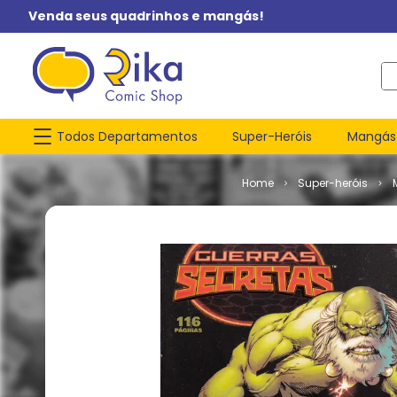
Venda seus quadrinhos e mangás!
O q
Todos Departamentos
Super-Heróis
Mangás
Super-heróis