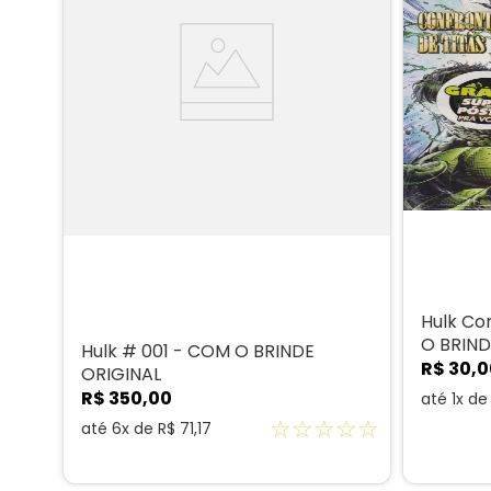
Hulk Co
O BRIND
Hulk # 001 - COM O BRINDE
R$
30
,
0
ORIGINAL
R$
350
,
00
até
1
x d
☆
☆
☆
☆
☆
até
6
x de
R$
71
,
17