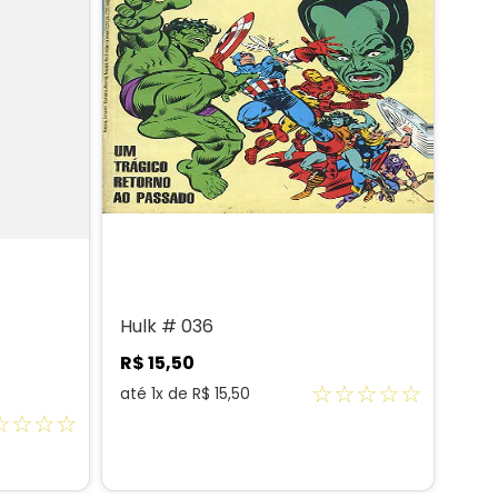
Hulk # 036
R$
15
,
50
☆
☆
☆
☆
☆
até
1
x de
R$
15
,
50
☆
☆
☆
☆