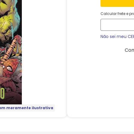
Calcular frete e p
Não sei meu CE
Com
m meramente ilustrativa