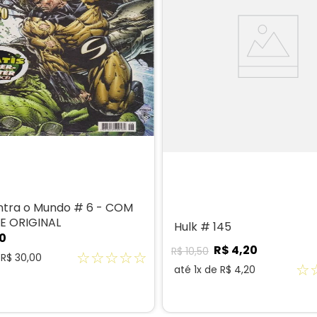
ntra o Mundo # 6 - COM
E ORIGINAL
Hulk # 145
0
R$
4
,
20
R$
10
,
50
☆
☆
☆
☆
☆
e
R$
30
,
00
☆
até
1
x de
R$
4
,
20