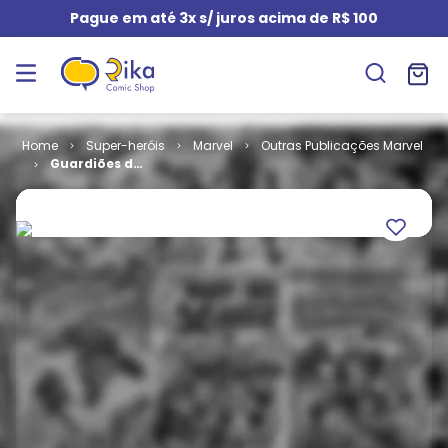
Pague em até 3x s/ juros acima de R$ 100
Super-heróis
Marvel
Outras Publicações Marvel
Guardiões da
Galáxia - 3ª
Série # 1 - O
Desafio Final