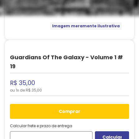
Imagem meramente ilustrativa
Guardians Of The Galaxy - Volume 1 #
19
R$
35
,
00
ou
1
x de
R$
35
,
00
comprar
Calcular frete e prazo de entrega