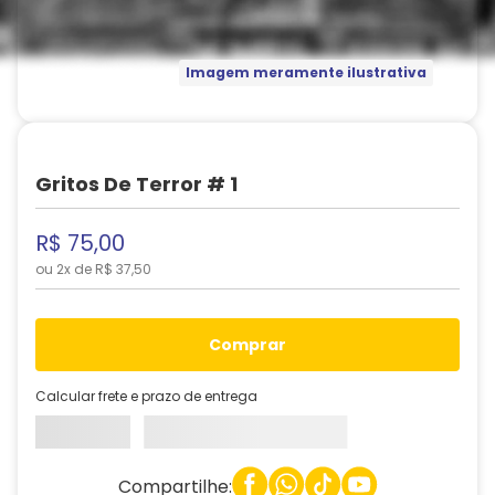
Imagem meramente ilustrativa
Gritos De Terror # 1
R$
75
,
00
ou
2
x de
R$
37
,
50
comprar
Calcular frete e prazo de entrega
Compartilhe: