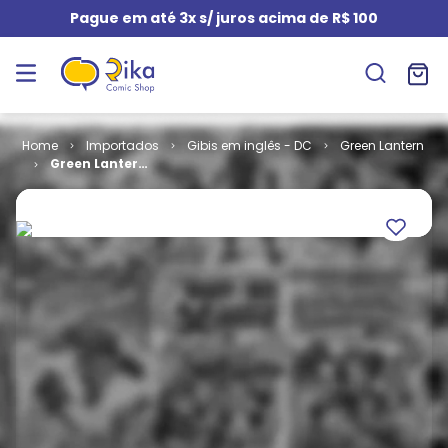
Pague em até 3x s/ juros acima de R$ 100
Importados
Gibis em inglês - DC
Green Lantern
Green Lantern
- Volume 3 #
45