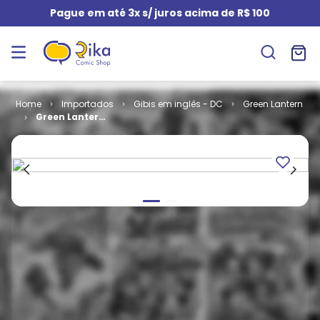
Pague em até 3x s/ juros acima de R$ 100
Importados
Gibis em inglês - DC
Green Lantern
Green Lantern
- Volume 3 #
162