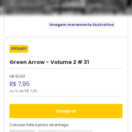
Imagem meramente ilustrativa
50%
OFF
Green Arrow - Volume 2 # 31
R$
15
,
90
R$
7
,
95
ou
1
x de
R$
7
,
95
comprar
Calcular frete e prazo de entrega