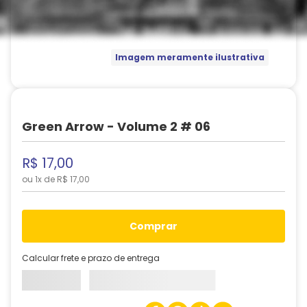
Imagem meramente ilustrativa
Green Arrow - Volume 2 # 06
R$
17
,
00
ou
1
x de
R$
17
,
00
comprar
Calcular frete e prazo de entrega