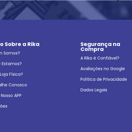
o Sobre a Rika
Segurança na 
Compra
m Somos?
A Rika é Confiável?
 Estamos?
Avaliações no Google
oja Física?
Política de Privacidade
alhe Conosco
Dados Legais
 Nosso APP
ões