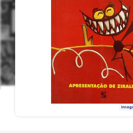
Image