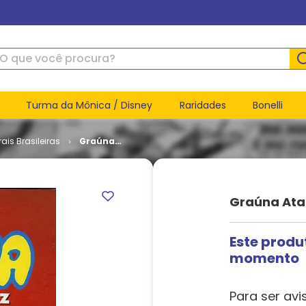
ue você procura?
Turma da Mônica / Disney
Raridades
Bonelli
ais Brasileiras
Graúna
Ataca
Outra Vez
Graúna Ata
Este produ
momento
Para ser avi