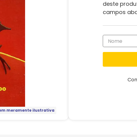
deste produ
campos aba
Com
m meramente ilustrativa