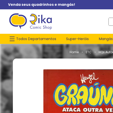
Venda seus quadrinhos e mangás!
O q
Todos Departamentos
Super-Heróis
Mangás
ETC
HQs Autor