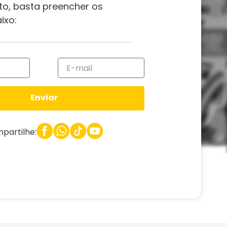
to, basta preencher os
ixo:
Enviar
partilhe: