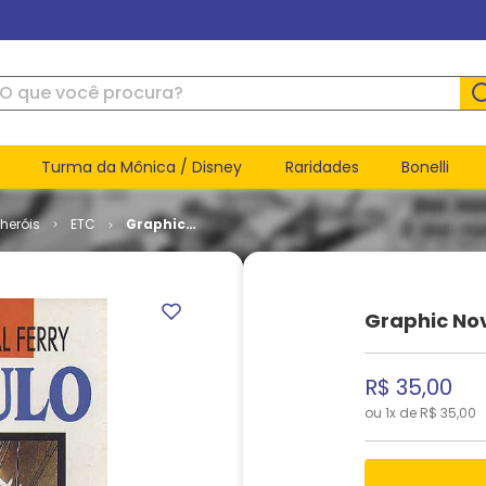
ue você procura?
Turma da Mônica / Disney
Raridades
Bonelli
heróis
ETC
Graphic
Novel # 25
-
Crepúsculo
Graphic Nov
R$
35
,
00
ou
1
x de
R$
35
,
00