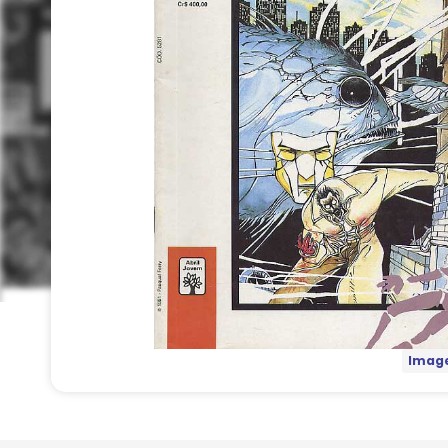
Image