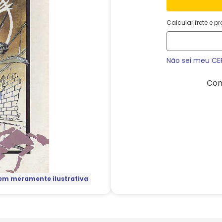
Calcular frete e p
Não sei meu CE
Com
m meramente ilustrativa