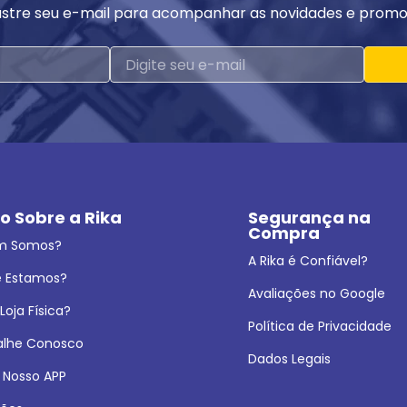
stre seu e-mail para acompanhar as novidades e promo
o Sobre a Rika
Segurança na 
Compra
m Somos?
A Rika é Confiável?
 Estamos?
Avaliações no Google
oja Física?
Política de Privacidade
alhe Conosco
Dados Legais
 Nosso APP