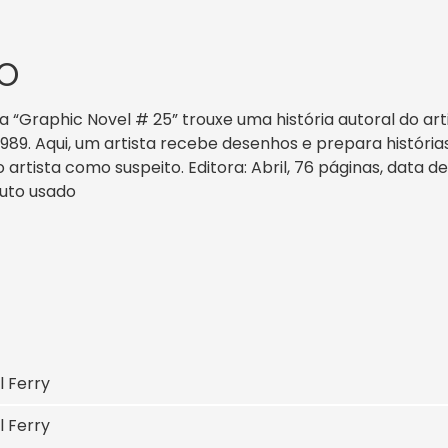
O
, a “Graphic Novel # 25” trouxe uma história autoral do art
1989. Aqui, um artista recebe desenhos e prepara histór
artista como suspeito. Editora: Abril, 76 páginas, data de 
duto usado
l Ferry
l Ferry