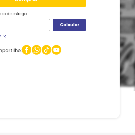
razo de entrega
P
partilhe: