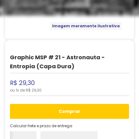
Imagem meramente ilustrativa
Graphic MSP # 21 - Astronauta -
Entropia (Capa Dura)
R$
29
,
30
ou
1
x de
R$
29
,
30
comprar
Calcular frete e prazo de entrega