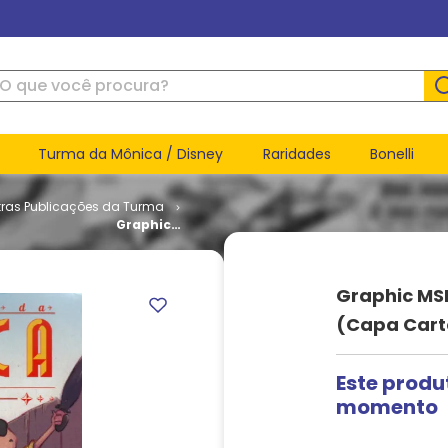
ue você procura?
Turma da Mônica / Disney
Raridades
Bonelli
tras Publicações da Turma
Graphic
MSP # 17 -
Mônica -
Lembranças
Graphic MS
(Capa
Cartonada)
(Capa Car
Este produ
momento