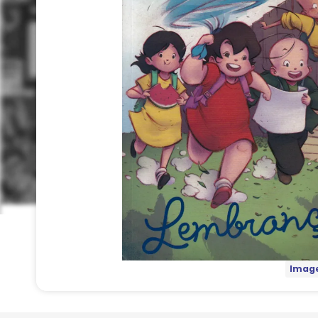
Image