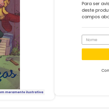
Para ser avi
deste produ
campos aba
Com
m meramente ilustrativa