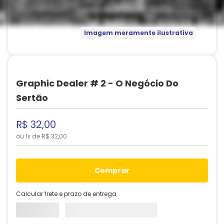
Imagem meramente ilustrativa
Graphic Dealer # 2 - O Negócio Do
Sertão
R$
32
,
00
ou
1
x de
R$
32
,
00
comprar
Calcular frete e prazo de entrega