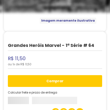
Imagem meramente ilustrativa
Grandes Heróis Marvel - 1ª Série # 64
R$
11
,
50
ou
1
x de
R$
11
,
50
comprar
Calcular frete e prazo de entrega