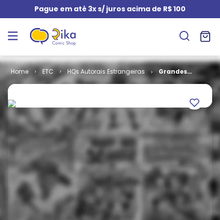
Pague em até 3x s/ juros acima de R$ 100
ETC
HQs Autorais Estrangeiras
Grandes
Clássicos da
Literatura em
Quadrinhos #
03 - Robinson
Crusoé