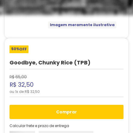
Imagem meramente ilustrativa
50%
OFF
Goodbye, Chunky Rice (TPB)
R$
65
,
00
R$
32
,
50
ou
1
x de
R$
32
,
50
comprar
Calcular frete e prazo de entrega