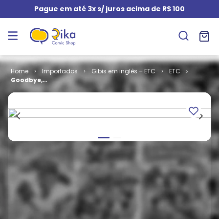
Pague em até 3x s/ juros acima de R$ 100
Importados
Gibis em inglês – ETC
ETC
Goodbye,
Chunky Rice
(TPB)