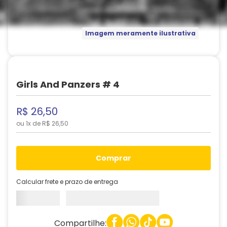
Imagem meramente ilustrativa
Girls And Panzers # 4
R$
26
,
50
ou
1
x de
R$
26
,
50
comprar
Calcular frete e prazo de entrega
Compartilhe: