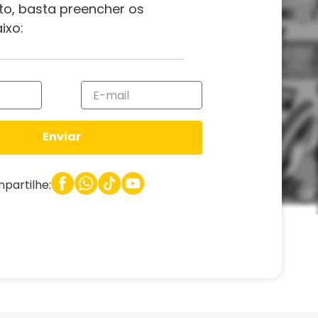
to, basta preencher os
ixo:
Enviar
partilhe: