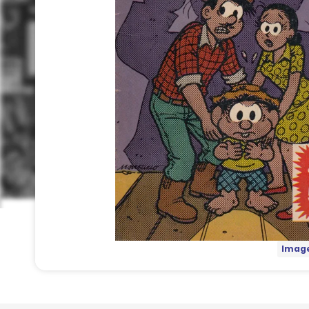
Image