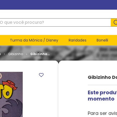
ue você procura?
Turma da Mônica / Disney
Raridades
Bonelli
a
Gibizinho
Gibizinho
da Mônica
# 17 -
Chico
Bento
Gibizinho D
Este produ
momento
Para ser avi