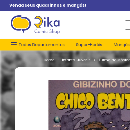
Venda seus quadrinhos e mangás!
O q
Todos Departamentos
Super-Heróis
Mangás
Infanto-Juvenis
Turma da Mônic