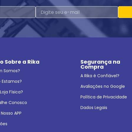
o Sobre a Rika
Segurança na 
Compra
m Somos?
A Rika é Confiável?
 Estamos?
Avaliações no Google
oja Física?
Política de Privacidade
alhe Conosco
Dados Legais
 Nosso APP
ões