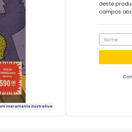
deste produ
campos aba
Com
m meramente ilustrativa