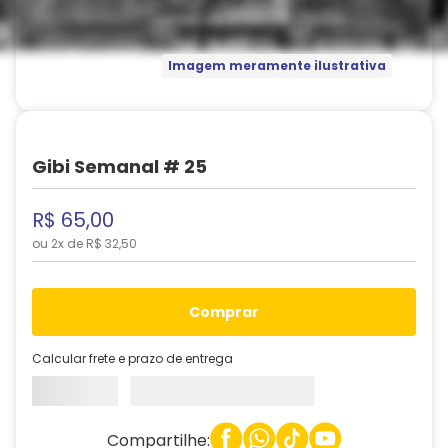
Imagem meramente ilustrativa
Gibi Semanal # 25
R$
65
,
00
ou
2
x de
R$
32
,
50
comprar
Calcular frete e prazo de entrega
Compartilhe: