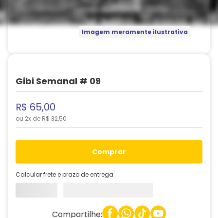
Imagem meramente ilustrativa
Gibi Semanal # 09
R$
65
,
00
ou
2
x de
R$
32
,
50
comprar
Calcular frete e prazo de entrega
Compartilhe: