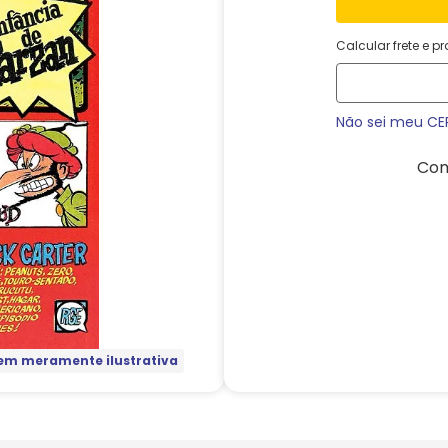
Calcular frete e p
Não sei meu CE
Com
m meramente ilustrativa