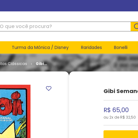
ue você procura?
Turma da Mônica / Disney
Raridades
Bonelli
stas Clássicas
Gibi
Semanal #
02
Gibi Seman
R$
65
,
00
ou
2
x de
R$
32
,
50