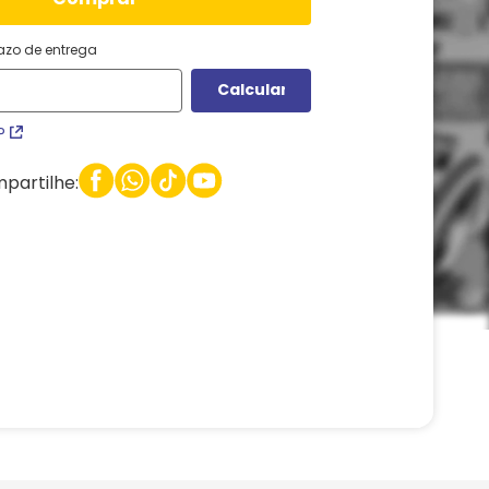
razo de entrega
P
partilhe: