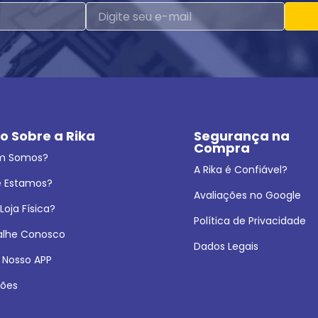
o Sobre a Rika
Segurança na 
Compra
m Somos?
A Rika é Confiável?
 Estamos?
Avaliações no Google
oja Física?
Política de Privacidade
alhe Conosco
Dados Legais
 Nosso APP
ões