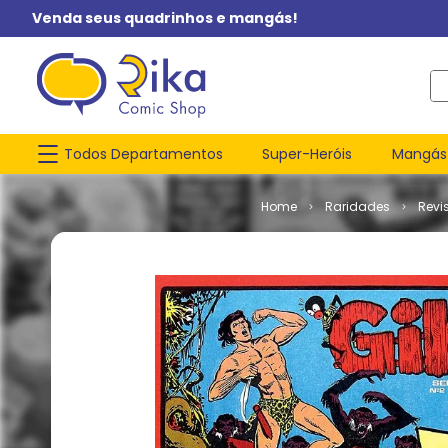
Venda seus quadrinhos e mangás!
O q
Todos Departamentos
Super-Heróis
Mangás
Raridades
Revi