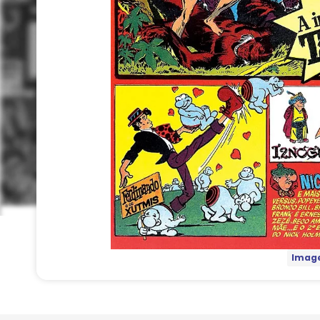
Image