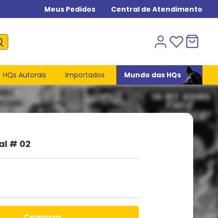
Meus Pedidos
Central de Atendimento
HQs Autorais
Importados
Mundo das HQs
al # 02
comprar