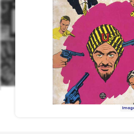
Image