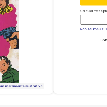
Calcular frete e p
Não sei meu CE
Com
m meramente ilustrativa