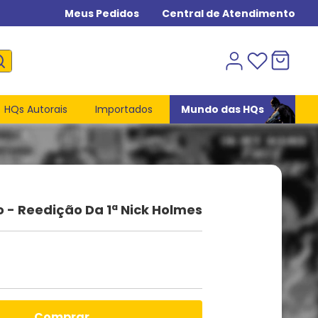
Meus Pedidos
Central de Atendimento
HQs Autorais
Importados
Mundo das HQs
o - Reedição Da 1ª Nick Holmes
comprar