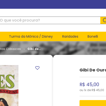
ue você procura?
Turma da Mônica / Disney
Raridades
Bonelli
stas Clássicas
Gibi de
Ouro -
Reedição
da 1ª Nick
Holmes
Gibi De Our
R$
45
,
00
ou
1
x de
R$
45
,
00