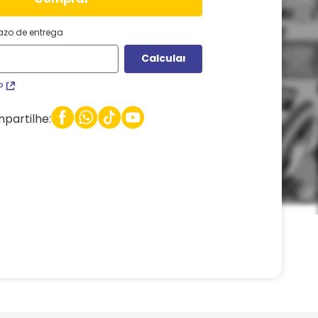
razo de entrega
P
partilhe: