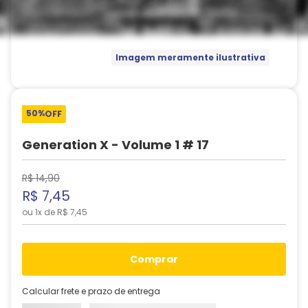
Imagem meramente ilustrativa
50%
OFF
Generation X - Volume 1 # 17
R$
14
,
90
R$
7
,
45
ou
1
x de
R$
7
,
45
comprar
Calcular frete e prazo de entrega