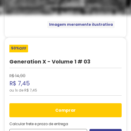
Imagem meramente ilustrativa
50%
OFF
Generation X - Volume 1 # 03
R$
14
,
90
R$
7
,
45
ou
1
x de
R$
7
,
45
comprar
Calcular frete e prazo de entrega