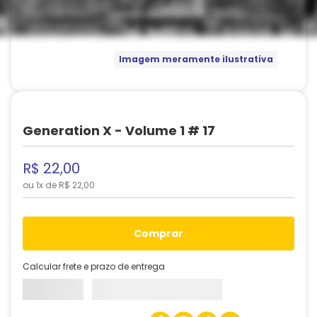
Imagem meramente ilustrativa
Generation X - Volume 1 # 17
R$
22
,
00
ou
1
x de
R$
22
,
00
comprar
Calcular frete e prazo de entrega