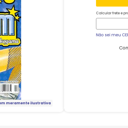
Calcular frete e p
Não sei meu CE
Com
m meramente ilustrativa