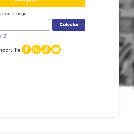
razo de entrega
P
partilhe: