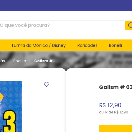
ue você procura?
Turma da Mônica / Disney
Raridades
Bonelli
ás
Shoujo
Galism #
03
Galism # 0
R$
12
,
90
ou
1
x de
R$
12
,
90