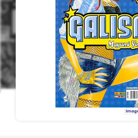
Image