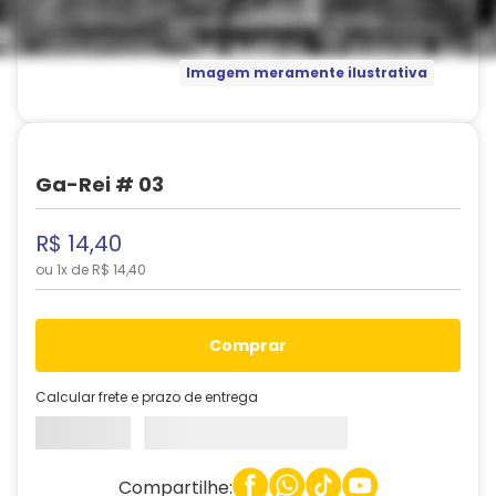
Imagem meramente ilustrativa
Ga-Rei # 03
R$
14
,
40
ou
1
x de
R$
14
,
40
comprar
Calcular frete e prazo de entrega
Compartilhe: