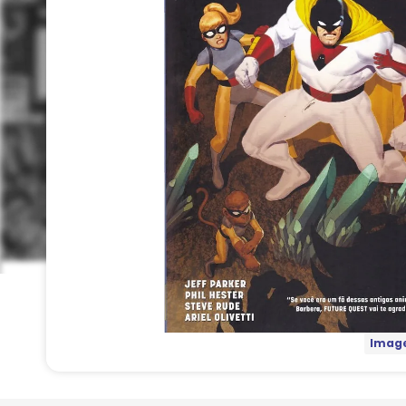
Image