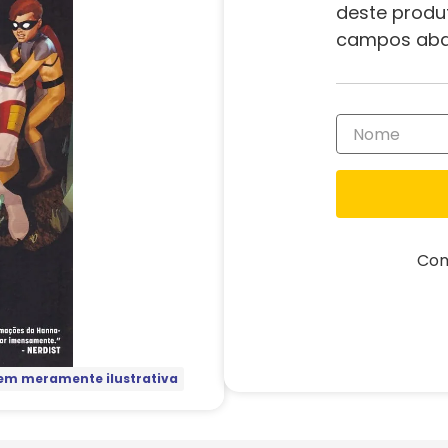
deste produ
campos aba
Com
m meramente ilustrativa