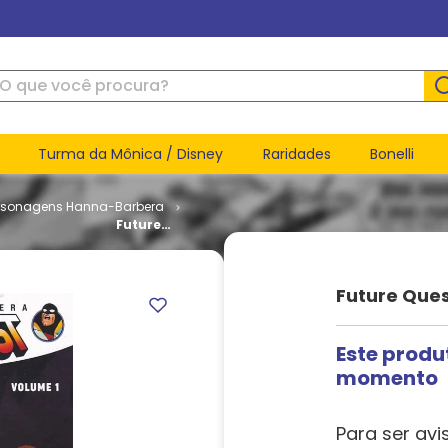
ue você procura?
Turma da Mônica / Disney
Raridades
Bonelli
rsonagens Hanna-Barbera
Future
Quest
Apresenta
- Volume 1
Future Ques
Este produ
momento
Para ser avi