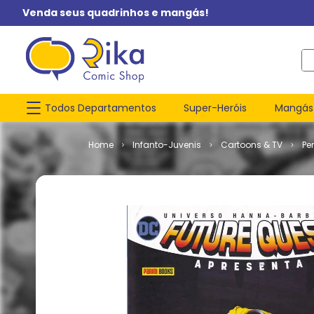
Venda seus quadrinhos e mangás!
O q
Todos Departamentos
Super-Heróis
Mangás
Infanto-Juvenis
Cartoons & TV
Pe