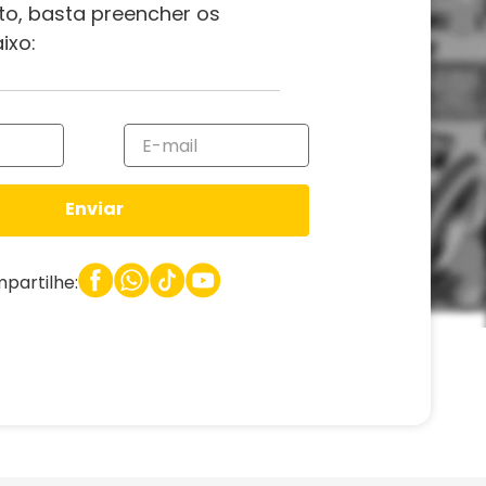
to, basta preencher os
ixo:
Enviar
partilhe: