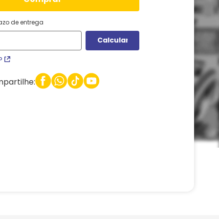
razo de entrega
P
partilhe: