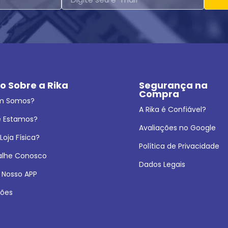
o Sobre a Rika
Segurança na 
Compra
m Somos?
A Rika é Confiável?
 Estamos?
Avaliações no Google
oja Física?
Política de Privacidade
alhe Conosco
Dados Legais
 Nosso APP
ões