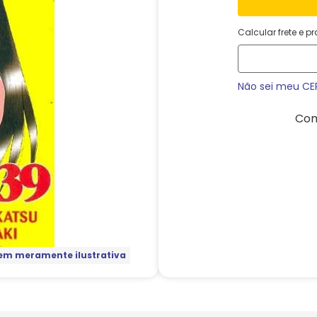
Calcular frete e p
Não sei meu CE
Com
m meramente ilustrativa