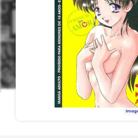
Image