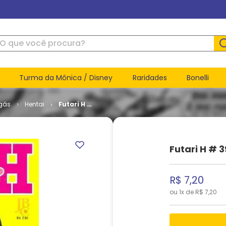
ue você procura?
Turma da Mônica / Disney
Raridades
Bonelli
gás
Hentai
Futari H #
39
Futari H # 3
R$
7
,
20
ou
1
x de
R$
7
,
20