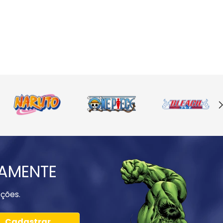
IAMENTE
ções.
Cadastrar