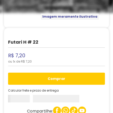
Imagem meramente ilustrativa
Futari H # 22
R$
7
,
20
ou
1
x de
R$
7
,
20
comprar
Calcular frete e prazo de entrega
Compartilhe: