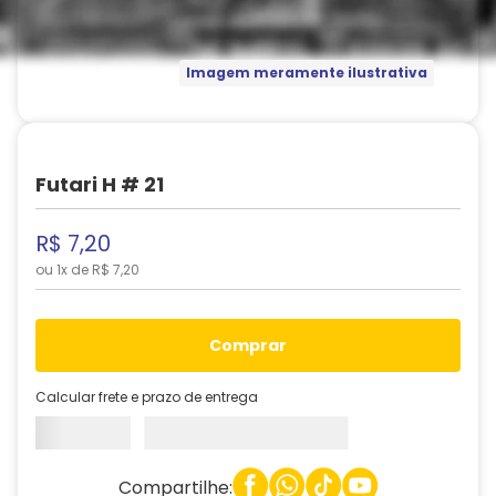
Imagem meramente ilustrativa
Futari H # 21
R$
7
,
20
ou
1
x de
R$
7
,
20
comprar
Calcular frete e prazo de entrega
Compartilhe: