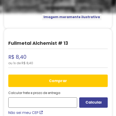
Imagem meramente ilustrativa
Fullmetal Alchemist # 13
R$
8
,
40
ou
1
x de
R$
8
,
40
comprar
Calcular frete e prazo de entrega
Não sei meu CEP