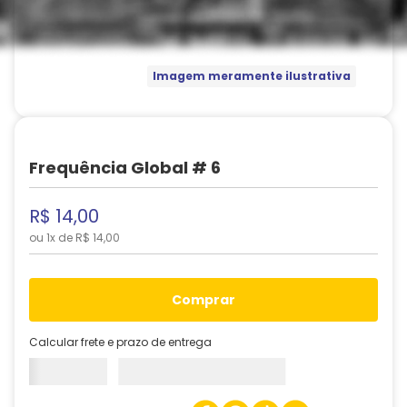
Imagem meramente ilustrativa
Frequência Global # 6
R$
14
,
00
ou
1
x de
R$
14
,
00
comprar
Calcular frete e prazo de entrega