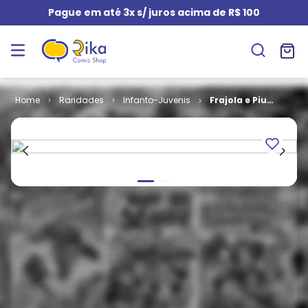
Pague em até 3x s/ juros acima de R$ 100
Raridades
Infanto-Juvenis
Frajola e Piu
Piu # 11