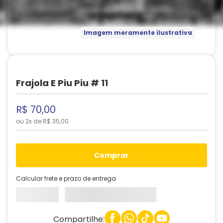
Imagem meramente ilustrativa
Frajola E Piu Piu # 11
R$
70
,
00
ou
2
x de
R$
35
,
00
comprar
Calcular frete e prazo de entrega
Compartilhe: