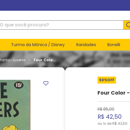
ue você procura?
Turma da Mônica / Disney
Raridades
Bonelli
nfanto-Juvenis
Four Color
- Volume 2
# 1175
50%
OFF
Four Color 
R$
85
,
00
R$
42
,
50
ou
1
x de
R$
42
,
50