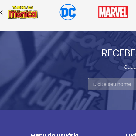
RECEBE
Cada
Menu do Usuário
Tud