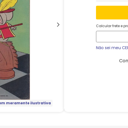
Calcular frete e p
Não sei meu CE
Com
m meramente ilustrativa