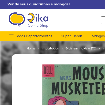
Venda seus quadrinhos e mangás!
O q
Todos Departamentos
Super-Heróis
Mangás
Importados
Gibis em inglês – ETC
I