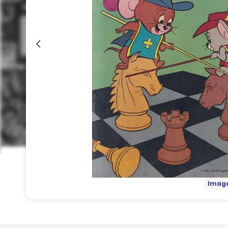
Image