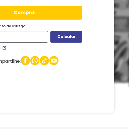
comprar
razo de entrega
P
partilhe: