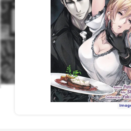
Image