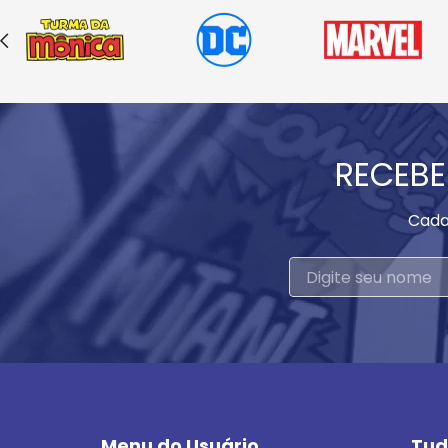
RECEBE
Cada
Menu do Usuário
Tud