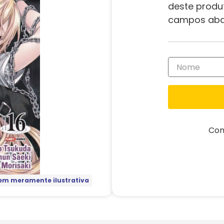
deste produ
campos aba
Com
m meramente ilustrativa