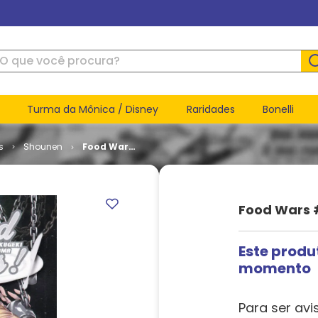
ue você procura?
Turma da Mônica / Disney
Raridades
Bonelli
s
Shounen
Food Wars
# 16
Food Wars 
Este produ
momento
Para ser avi