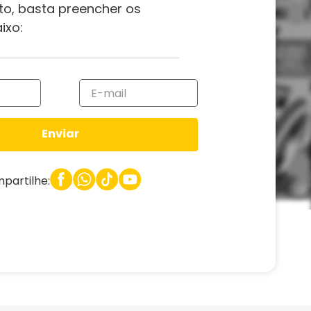
to, basta preencher os
ixo:
Enviar
partilhe: