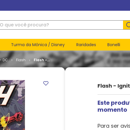
ue você procura?
Turma da Mônica / Disney
Raridades
Bonelli
 - DC
Flash
Flash -
Ignition
(TPB)
Flash - Igni
Este produ
momento
Para ser avi