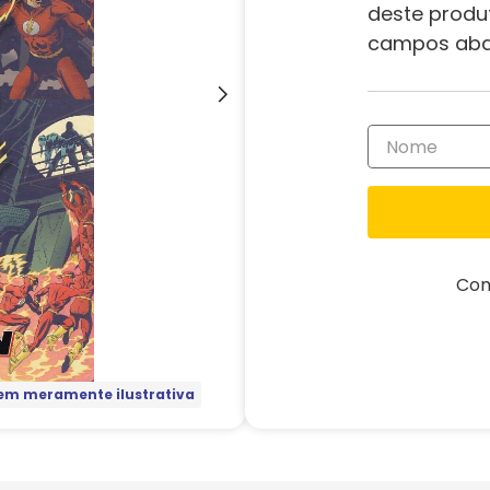
deste produ
campos aba
Com
m meramente ilustrativa