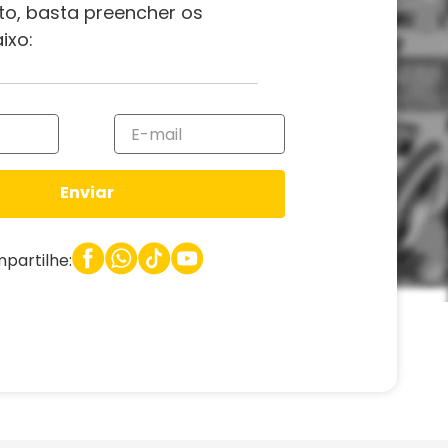
to, basta preencher os
ixo:
Enviar
partilhe: