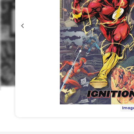
Image