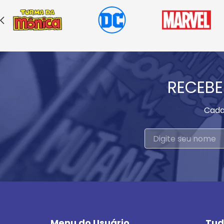
RECEBE
Cada
Menu do Usuário
Tud