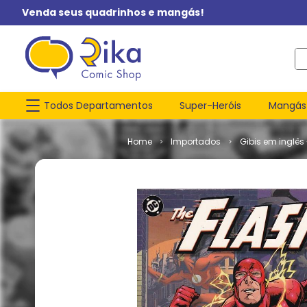
Venda seus quadrinhos e mangás!
O q
Todos Departamentos
Super-Heróis
Mangás
Importados
Gibis em inglês